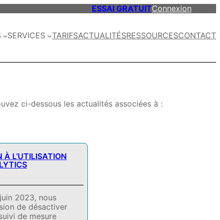
ESSAI GRATUIT
Connexion
S
SERVICES
TARIFS
ACTUALITÉS
RESSOURCES
CONTACT
uvez ci-dessous les actualités associées à :
 À L’UTILISATION
LYTICS
juin 2023, nous
ision de désactiver
suivi de mesure