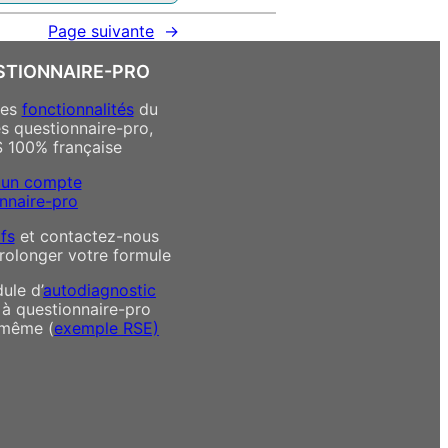
Page suivante
→
STIONNAIRE-PRO
des
fonctionnalités
du
es questionnaire-pro,
S 100% française
 un compte
nnaire-pro
ifs
et contactez-nous
rolonger votre formule
ule d’
autodiagnostic
 à questionnaire-pro
-même (
exemple RSE)