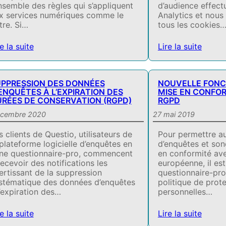
ensemble des règles qui s’appliquent
d’audience effect
x services numériques comme le
Analytics et nous 
tre. Si…
tous les cookies
e la suite
Lire la suite
PPRESSION DES DONNÉES
NOUVELLE FONC
ENQUÊTES À L’EXPIRATION DES
MISE EN CONFOR
RÉES DE CONSERVATION (RGPD)
RGPD
écembre 2020
27 mai 2019
s clients de Questio, utilisateurs de
Pour permettre a
 plateforme logicielle d’enquêtes en
d’enquêtes et so
gne questionnaire-pro, commencent
en conformité ave
recevoir des notifications les
européenne, il es
ertissant de la suppression
questionnaire-pro
stématique des données d’enquêtes
politique de prot
l’expiration des…
personnelles…
e la suite
Lire la suite