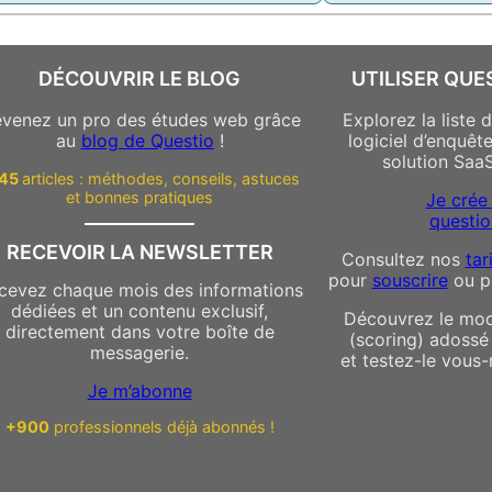
DÉCOUVRIR LE BLOG
UTILISER QUE
venez un pro des études web grâce
Explorez la liste 
au
blog de Questio
!
logiciel d’enquêt
solution Saa
145
articles : méthodes, conseils, astuces
et bonnes pratiques
Je crée
questio
RECEVOIR LA NEWSLETTER
Consultez nos
tar
pour
souscrire
ou p
cevez chaque mois des informations
dédiées et un contenu exclusif,
Découvrez le mod
directement dans votre boîte de
(scoring) adossé
messagerie.
et testez-le vous
Je m’abonne
+900
professionnels déjà abonnés !