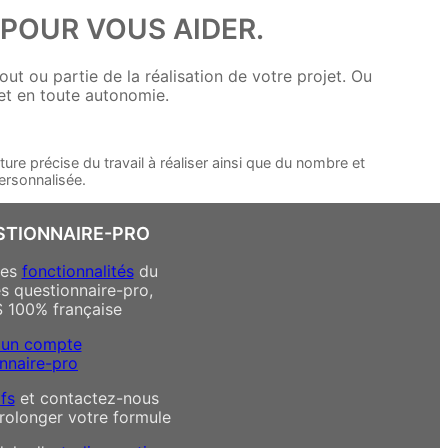
POUR VOUS AIDER.
t ou partie de la réalisation de votre projet. Ou
jet en toute autonomie.
ure précise du travail à réaliser ainsi que du nombre et
ersonnalisée.
STIONNAIRE-PRO
des
fonctionnalités
du
es questionnaire-pro,
S 100% française
 un compte
nnaire-pro
ifs
et contactez-nous
rolonger votre formule