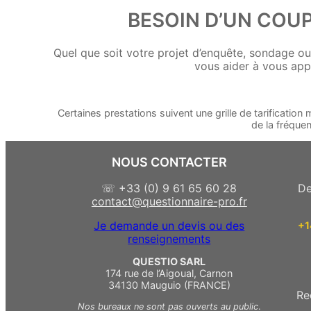
BESOIN D’UN COU
Quel que soit votre projet d’enquête, sondage ou
vous aider à vous appr
Certaines prestations suivent une grille de tarificatio
de la fréque
NOUS CONTACTER
☏ +33 (0) 9 61 65 60 28
De
contact@questionnaire-pro.fr
Je demande un devis ou des
+
renseignements
QUESTIO SARL
174 rue de l’Aigoual, Carnon
34130 Mauguio (FRANCE)
Re
Nos bureaux ne sont pas ouverts au public
.