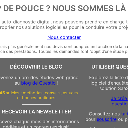
P DE POUCE ? NOUS SOMMES LÀ 
 auto-diagnostic digital, nous pouvons prendre en charge tou
oprier nos solutions logicielles pour le conduire votre pro
Nous contacter
n mais plus généralement nos devis sont adaptés en fonction de la nat
nce des prestations. Toutes les demandes font l’objet d’une étude p
DÉCOUVRIR LE BLOG
UTILISER QUE
venez un pro des études web grâce
Explorez la liste 
au
blog de Questio
!
logiciel d’enquêt
solution Saa
145
articles : méthodes, conseils, astuces
et bonnes pratiques
Je crée
questio
RECEVOIR LA NEWSLETTER
Consultez nos
tar
pour
souscrire
ou p
cevez chaque mois des informations
dédiées et un contenu exclusif,