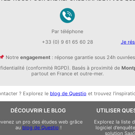
Par téléphone
+33 (0) 9 61 65 60 28
Je ré
Notre
engagement
: réponse garantie sous 24h ouvrées
fidentialité (conformité RGPD). Basés à proximité de
Montp
partout en France et outre-mer.
ontacter ? Explorez le
blog de Questio
et trouvez l’inspirati
DÉCOUVRIR LE BLOG
UTILISER QUE
venez un pro des études web grâce
Explorez la liste 
au
blog de Questio
!
logiciel d’enquêt
solution Saa