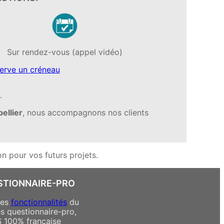
Sur rendez-vous (appel vidéo)
serve un créneau
.
ellier
, nous accompagnons nos clients
on pour vos futurs projets.
STIONNAIRE-PRO
des
fonctionnalités
du
es questionnaire-pro,
S 100% française