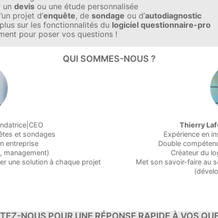
r un
devis
ou une étude personnalisée
’un projet d’
enquête
, de
sondage
ou d’
autodiagnostic
plus sur les fonctionnalités du
logiciel questionnaire-pro
ment pour poser vos questions !
QUI SOMMES-NOUS ?
ondatrice|CEO
Thierry La
uêtes et sondages
Expérience en in
n entreprise
Double compétence
nt, management)
Créateur du lo
ter une solution à chaque projet
Met son savoir-faire au 
(dével
TEZ-NOUS POUR UNE RÉPONSE RAPIDE À VOS QUE